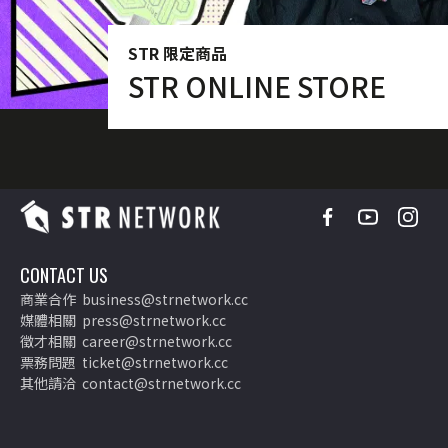
STR 限定商品
STR ONLINE STORE
CONTACT US
商業合作
business@strnetwork.cc
媒體相關
press@strnetwork.cc
徵才相關
career@strnetwork.cc
票務問題
ticket@strnetwork.cc
其他請洽
contact@strnetwork.cc