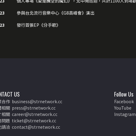
23
個人專場《愛是騰空的魔幻》，北中南巡迴，共計1100人到場
23
參與台北流行音樂中心《G8高峰會》演出
23
發行首張EP《分手歌》
NTACT US
Follow Us
業合作
business@strnetwork.cc
Facebook
體相關
press@strnetwork.cc
YouTube
才相關
career@strnetwork.cc
Instagram
務問題
ticket@strnetwork.cc
他請洽
contact@strnetwork.cc