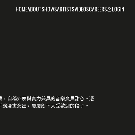
HOME
ABOUT
SHOWS
ARTISTS
VIDEOS
CAREERS
LOGIN
聲，自稱外表與實力兼具的音樂寶貝甜心。憑
手繪漫畫演出，屢屢創下大受歡迎的段子。