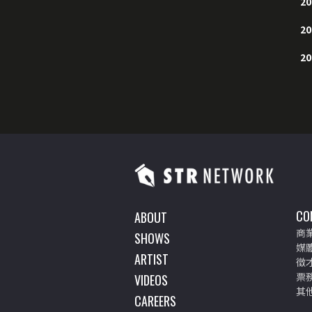
20
20
20
CO
ABOUT
商
SHOWS
媒
ARTIST
徵
票
VIDEOS
其
CAREERS