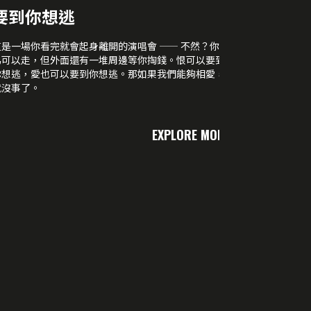
要到你想逃
這是一場你看完就會起身離開的演唱會 —— 不然？你以
為可以走，但外面還有一堆周邊等你掏錢。恨可以要到
你想逃，愛也可以要到你想逃。那如果我們能夠相愛，
就沒事了。
EXPLORE MORE