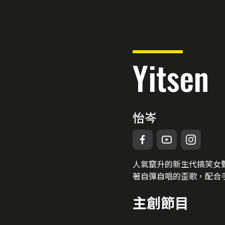
Yitsen
怡岑
人氣竄升的新生代搞笑女
著自彈自唱的歪歌，配合
主創節目